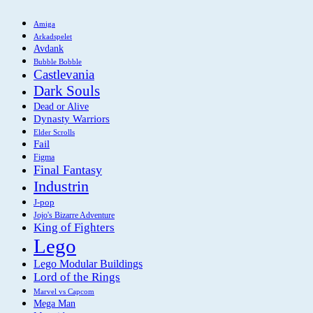
Amiga
Arkadspelet
Avdank
Bubble Bobble
Castlevania
Dark Souls
Dead or Alive
Dynasty Warriors
Elder Scrolls
Fail
Figma
Final Fantasy
Industrin
J-pop
Jojo's Bizarre Adventure
King of Fighters
Lego
Lego Modular Buildings
Lord of the Rings
Marvel vs Capcom
Mega Man