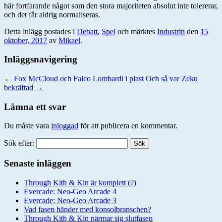
här fortfarande något som den stora majoriteten absolut inte tolererar,
och det får aldrig normaliseras.
Detta inlägg postades i
Debatt
,
Spel
och märktes
Industrin
den
15
oktober, 2017
av
Mikael
.
Inläggsnavigering
←
Fox McCloud och Falco Lombardi i plast
Och så var Zeku
bekräftad
→
Lämna ett svar
Du måste vara
inloggad
för att publicera en kommentar.
Sök efter:
Senaste inläggen
Through Kith & Kin är komplett (?)
Evercade: Neo-Geo Arcade 4
Evercade: Neo-Geo Arcade 3
Vad fasen händer med konsolbranschen?
Through Kith & Kin närmar sig slutfasen