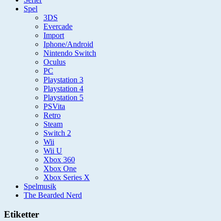
Spel
3DS
Evercade
Import
Iphone/Android
Nintendo Switch
Oculus
PC
Playstation 3
Playstation 4
Playstation 5
PSVita
Retro
Steam
Switch 2
Wii
Wii U
Xbox 360
Xbox One
Xbox Series X
Spelmusik
The Bearded Nerd
Etiketter