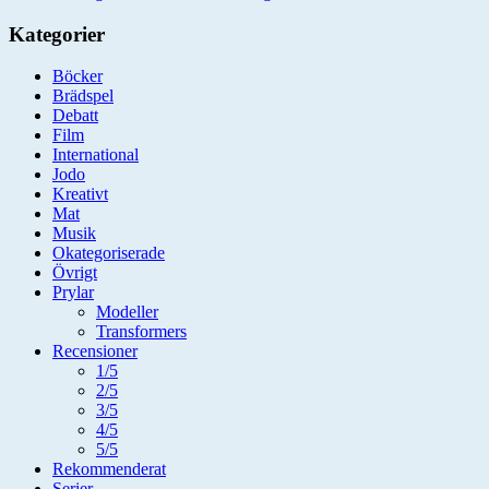
Kategorier
Böcker
Brädspel
Debatt
Film
International
Jodo
Kreativt
Mat
Musik
Okategoriserade
Övrigt
Prylar
Modeller
Transformers
Recensioner
1/5
2/5
3/5
4/5
5/5
Rekommenderat
Serier