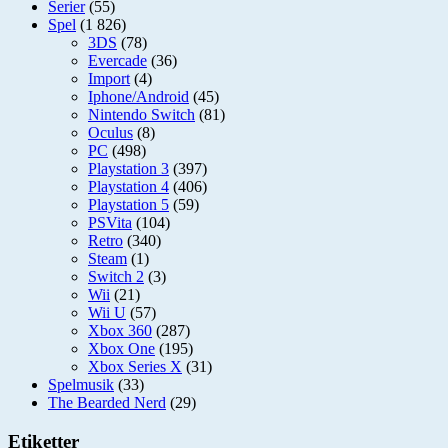
Serier
(55)
Spel
(1 826)
3DS
(78)
Evercade
(36)
Import
(4)
Iphone/Android
(45)
Nintendo Switch
(81)
Oculus
(8)
PC
(498)
Playstation 3
(397)
Playstation 4
(406)
Playstation 5
(59)
PSVita
(104)
Retro
(340)
Steam
(1)
Switch 2
(3)
Wii
(21)
Wii U
(57)
Xbox 360
(287)
Xbox One
(195)
Xbox Series X
(31)
Spelmusik
(33)
The Bearded Nerd
(29)
Etiketter