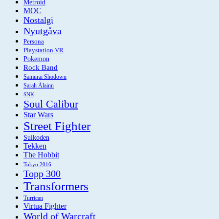
Metroid
MOC
Nostalgi
Nyutgåva
Persona
Playstation VR
Pokemon
Rock Band
Samurai Shodown
Sarah Àlainn
SNK
Soul Calibur
Star Wars
Street Fighter
Suikoden
Tekken
The Hobbit
Tokyo 2016
Topp 300
Transformers
Turrican
Virtua Fighter
World of Warcraft