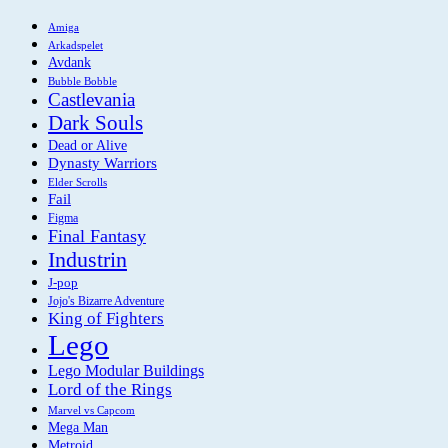
Amiga
Arkadspelet
Avdank
Bubble Bobble
Castlevania
Dark Souls
Dead or Alive
Dynasty Warriors
Elder Scrolls
Fail
Figma
Final Fantasy
Industrin
J-pop
Jojo's Bizarre Adventure
King of Fighters
Lego
Lego Modular Buildings
Lord of the Rings
Marvel vs Capcom
Mega Man
Metroid