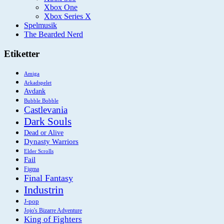
Xbox One
Xbox Series X
Spelmusik
The Bearded Nerd
Etiketter
Amiga
Arkadspelet
Avdank
Bubble Bobble
Castlevania
Dark Souls
Dead or Alive
Dynasty Warriors
Elder Scrolls
Fail
Figma
Final Fantasy
Industrin
J-pop
Jojo's Bizarre Adventure
King of Fighters