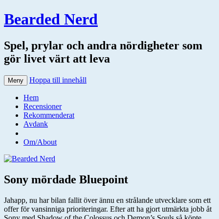
Bearded Nerd
Spel, prylar och andra nördigheter som
gör livet värt att leva
Hoppa till innehåll
Meny
Hem
Recensioner
Rekommenderat
Avdank
Om/About
Sony mördade Bluepoint
Jahapp, nu har bilan fallit över ännu en strålande utvecklare som ett
offer för vansinniga prioriteringar. Efter att ha gjort utmärkta jobb åt
Sony med Shadow of the Colossus och Demon’s Souls så köpte