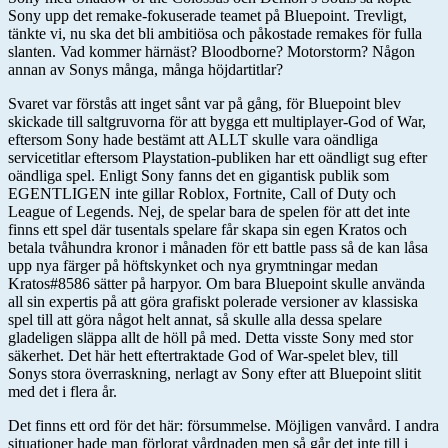
Sony upp det remake-fokuserade teamet på Bluepoint. Trevligt,
tänkte vi, nu ska det bli ambitiösa och påkostade remakes för fulla
slanten. Vad kommer härnäst? Bloodborne? Motorstorm? Någon
annan av Sonys många, många höjdartitlar?
Svaret var förstås att inget sånt var på gång, för Bluepoint blev
skickade till saltgruvorna för att bygga ett multiplayer-God of War,
eftersom Sony hade bestämt att ALLT skulle vara oändliga
servicetitlar eftersom Playstation-publiken har ett oändligt sug efter
oändliga spel. Enligt Sony fanns det en gigantisk publik som
EGENTLIGEN inte gillar Roblox, Fortnite, Call of Duty och
League of Legends. Nej, de spelar bara de spelen för att det inte
finns ett spel där tusentals spelare får skapa sin egen Kratos och
betala tvåhundra kronor i månaden för ett battle pass så de kan låsa
upp nya färger på höftskynket och nya grymtningar medan
Kratos#8586 sätter på harpyor. Om bara Bluepoint skulle använda
all sin expertis på att göra grafiskt polerade versioner av klassiska
spel till att göra något helt annat, så skulle alla dessa spelare
gladeligen släppa allt de höll på med. Detta visste Sony med stor
säkerhet. Det här hett eftertraktade God of War-spelet blev, till
Sonys stora överraskning, nerlagt av Sony efter att Bluepoint slitit
med det i flera år.
Det finns ett ord för det här: försummelse. Möjligen vanvård. I andra
situationer hade man förlorat vårdnaden men så går det inte till i