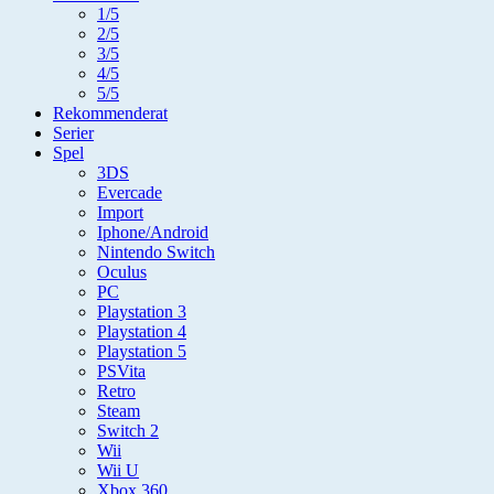
1/5
2/5
3/5
4/5
5/5
Rekommenderat
Serier
Spel
3DS
Evercade
Import
Iphone/Android
Nintendo Switch
Oculus
PC
Playstation 3
Playstation 4
Playstation 5
PSVita
Retro
Steam
Switch 2
Wii
Wii U
Xbox 360