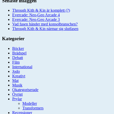
Senaste inläggen
Through Kith & Kin är komplett (?)
Evercade: Neo-Geo Arcade 4
Evercade: Neo-Geo Arcade 3
Vad fasen händer med konsolbranschen?
Through Kith & Kin närmar sig slutfasen
Kategorier
Böcker
Brädspel
Debatt
Film
International
Jodo
Kreativt
Mat
Musik
Okategoriserade
Övrigt
Prylar
Modeller
Transformers
Recensioner