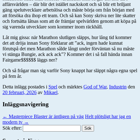
affärsvärlden – där blir det istället nackskott och så blir ett briljant
gäng spelutvecklare arbetslösa och måste börja om från början med
att försöka dra ihop ett team. Och så kan Sony skriva ner lite skatter
och fortsätta låtsas som att de främjar spelvärlden genom att köpa på
sig varenda utvecklare som kommer inom räckhåll.
Låt mig gissa: när Marathon slutligen släpps, hur lång tid kommer
det att dröja innan Sony förklarar att ”ack, ingen hade kunnat
förutspå det men Marathon sålde långt under förväntan så nu måste
vi stänga Bungie, ack ack ack”? Kommer det i så fall hända innan
Fairgame$$$$$$ läggs ner?
Och så frågar man sig varför Sony knappt har släppt några egna spel
på fem år.
Detta inlägg postades i
Spel
och märktes
God of War
,
Industrin
den
20 februari, 2026
av
Mikael
.
Inläggsnavigering
←
Masterpiece Blaster är äntligen på väg
Helt plötsligt har jag en
modern tv
→
Sök efter: