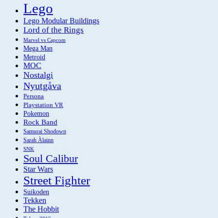
Lego
Lego Modular Buildings
Lord of the Rings
Marvel vs Capcom
Mega Man
Metroid
MOC
Nostalgi
Nyutgåva
Persona
Playstation VR
Pokemon
Rock Band
Samurai Shodown
Sarah Àlainn
SNK
Soul Calibur
Star Wars
Street Fighter
Suikoden
Tekken
The Hobbit