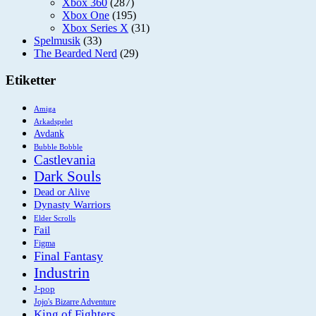
Xbox 360
(287)
Xbox One
(195)
Xbox Series X
(31)
Spelmusik
(33)
The Bearded Nerd
(29)
Etiketter
Amiga
Arkadspelet
Avdank
Bubble Bobble
Castlevania
Dark Souls
Dead or Alive
Dynasty Warriors
Elder Scrolls
Fail
Figma
Final Fantasy
Industrin
J-pop
Jojo's Bizarre Adventure
King of Fighters