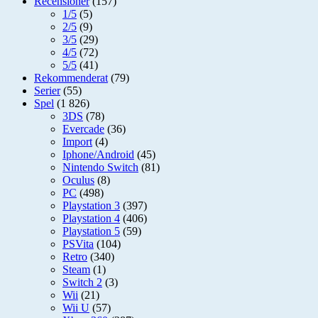
Recensioner
(157)
1/5
(5)
2/5
(9)
3/5
(29)
4/5
(72)
5/5
(41)
Rekommenderat
(79)
Serier
(55)
Spel
(1 826)
3DS
(78)
Evercade
(36)
Import
(4)
Iphone/Android
(45)
Nintendo Switch
(81)
Oculus
(8)
PC
(498)
Playstation 3
(397)
Playstation 4
(406)
Playstation 5
(59)
PSVita
(104)
Retro
(340)
Steam
(1)
Switch 2
(3)
Wii
(21)
Wii U
(57)