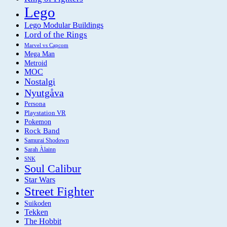
Lego
Lego Modular Buildings
Lord of the Rings
Marvel vs Capcom
Mega Man
Metroid
MOC
Nostalgi
Nyutgåva
Persona
Playstation VR
Pokemon
Rock Band
Samurai Shodown
Sarah Àlainn
SNK
Soul Calibur
Star Wars
Street Fighter
Suikoden
Tekken
The Hobbit