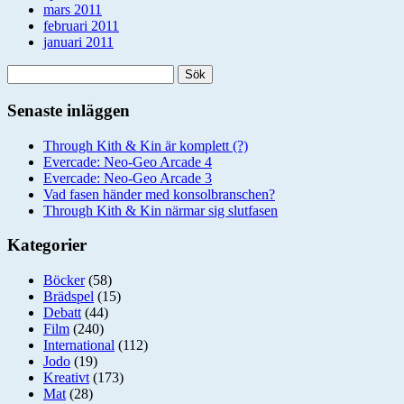
mars 2011
februari 2011
januari 2011
Sök
efter:
Senaste inläggen
Through Kith & Kin är komplett (?)
Evercade: Neo-Geo Arcade 4
Evercade: Neo-Geo Arcade 3
Vad fasen händer med konsolbranschen?
Through Kith & Kin närmar sig slutfasen
Kategorier
Böcker
(58)
Brädspel
(15)
Debatt
(44)
Film
(240)
International
(112)
Jodo
(19)
Kreativt
(173)
Mat
(28)