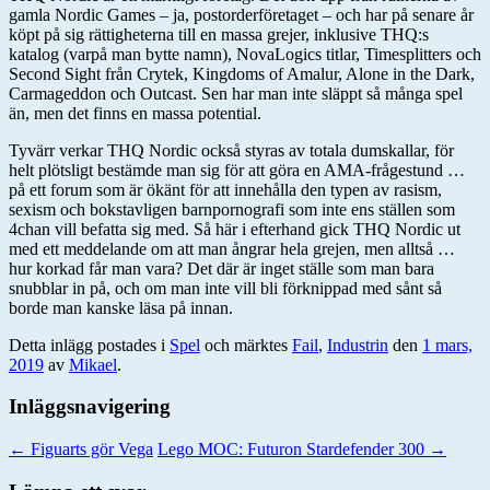
gamla Nordic Games – ja, postorderföretaget – och har på senare år
köpt på sig rättigheterna till en massa grejer, inklusive THQ:s
katalog (varpå man bytte namn), NovaLogics titlar, Timesplitters och
Second Sight från Crytek, Kingdoms of Amalur, Alone in the Dark,
Carmageddon och Outcast. Sen har man inte släppt så många spel
än, men det finns en massa potential.
Tyvärr verkar THQ Nordic också styras av totala dumskallar, för
helt plötsligt bestämde man sig för att göra en AMA-frågestund …
på ett forum som är ökänt för att innehålla den typen av rasism,
sexism och bokstavligen barnpornografi som inte ens ställen som
4chan vill befatta sig med. Så här i efterhand gick THQ Nordic ut
med ett meddelande om att man ångrar hela grejen, men alltså …
hur korkad får man vara? Det där är inget ställe som man bara
snubblar in på, och om man inte vill bli förknippad med sånt så
borde man kanske läsa på innan.
Detta inlägg postades i
Spel
och märktes
Fail
,
Industrin
den
1 mars,
2019
av
Mikael
.
Inläggsnavigering
←
Figuarts gör Vega
Lego MOC: Futuron Stardefender 300
→