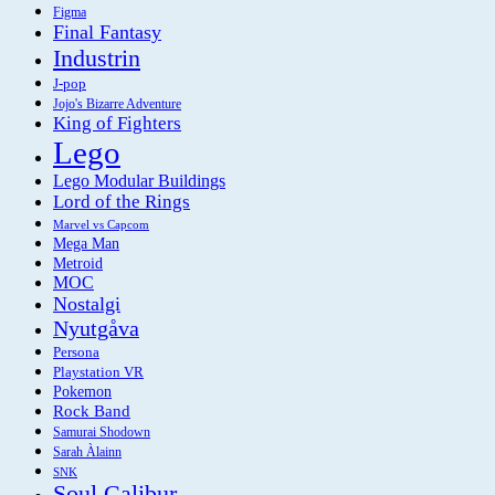
Figma
Final Fantasy
Industrin
J-pop
Jojo's Bizarre Adventure
King of Fighters
Lego
Lego Modular Buildings
Lord of the Rings
Marvel vs Capcom
Mega Man
Metroid
MOC
Nostalgi
Nyutgåva
Persona
Playstation VR
Pokemon
Rock Band
Samurai Shodown
Sarah Àlainn
SNK
Soul Calibur