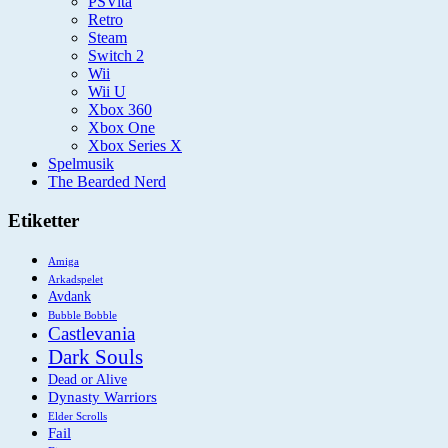
PSVita
Retro
Steam
Switch 2
Wii
Wii U
Xbox 360
Xbox One
Xbox Series X
Spelmusik
The Bearded Nerd
Etiketter
Amiga
Arkadspelet
Avdank
Bubble Bobble
Castlevania
Dark Souls
Dead or Alive
Dynasty Warriors
Elder Scrolls
Fail