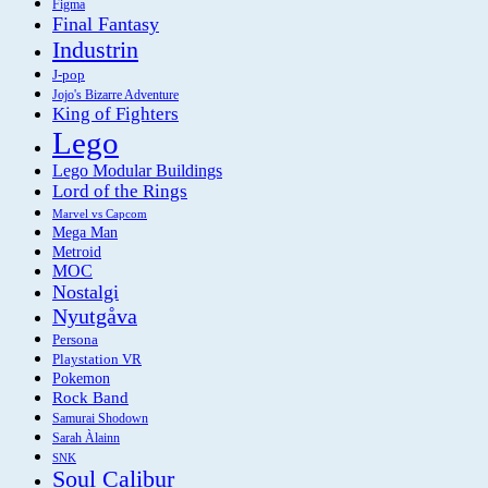
Figma
Final Fantasy
Industrin
J-pop
Jojo's Bizarre Adventure
King of Fighters
Lego
Lego Modular Buildings
Lord of the Rings
Marvel vs Capcom
Mega Man
Metroid
MOC
Nostalgi
Nyutgåva
Persona
Playstation VR
Pokemon
Rock Band
Samurai Shodown
Sarah Àlainn
SNK
Soul Calibur