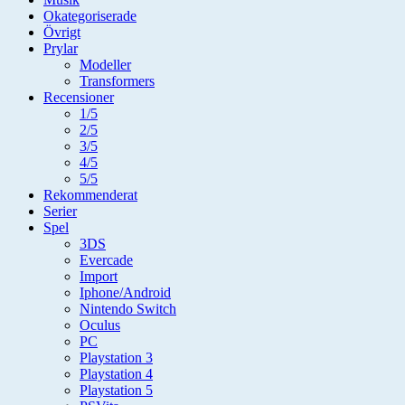
Okategoriserade
Övrigt
Prylar
Modeller
Transformers
Recensioner
1/5
2/5
3/5
4/5
5/5
Rekommenderat
Serier
Spel
3DS
Evercade
Import
Iphone/Android
Nintendo Switch
Oculus
PC
Playstation 3
Playstation 4
Playstation 5