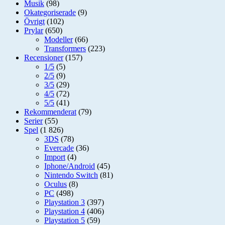
Musik
(98)
Okategoriserade
(9)
Övrigt
(102)
Prylar
(650)
Modeller
(66)
Transformers
(223)
Recensioner
(157)
1/5
(5)
2/5
(9)
3/5
(29)
4/5
(72)
5/5
(41)
Rekommenderat
(79)
Serier
(55)
Spel
(1 826)
3DS
(78)
Evercade
(36)
Import
(4)
Iphone/Android
(45)
Nintendo Switch
(81)
Oculus
(8)
PC
(498)
Playstation 3
(397)
Playstation 4
(406)
Playstation 5
(59)