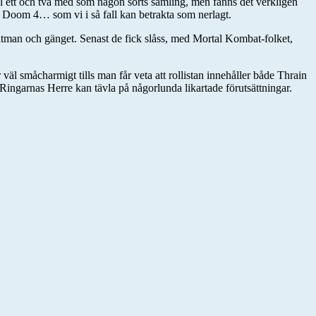
del ett och två med som någon sorts samling, men fanns det verkligen
för Doom 4… som vi i så fall kan betrakta som nerlagt.
atman och gänget. Senast de fick slåss, med Mortal Kombat-folket,
äl småcharmigt tills man får veta att rollistan innehåller både Thrain
Ringarnas Herre kan tävla på någorlunda likartade förutsättningar.