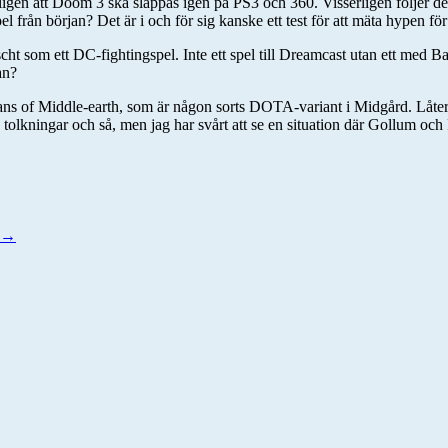
ämligen att Doom 3 ska släppas igen på PS3 och 360. Visserligen följer 
pel från början? Det är i och för sig kanske ett test för att mäta hypen 
ht som ett DC-fightingspel. Inte ett spel till Dreamcast utan ett med B
an?
ans of Middle-earth, som är någon sorts DOTA-variant i Midgård. Låter v
olkningar och så, men jag har svårt att se en situation där Gollum och 
→