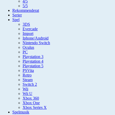
4/5
5/5
Rekommenderat
Serier
Spel
3DS
Evercade
Import
Iphone/Android
Nintendo Switch
Oculus
PC
Playstation 3
Playstation 4
Playstation 5
PSVita
Retro
Steam
Switch 2
Wii
Wii U
Xbox 360
Xbox One
Xbox Series X
Spelmusik