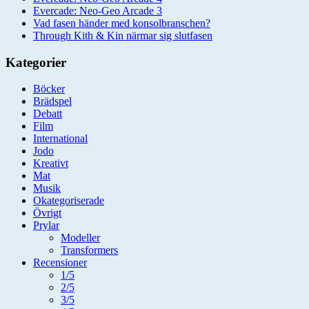
Evercade: Neo-Geo Arcade 3
Vad fasen händer med konsolbranschen?
Through Kith & Kin närmar sig slutfasen
Kategorier
Böcker
Brädspel
Debatt
Film
International
Jodo
Kreativt
Mat
Musik
Okategoriserade
Övrigt
Prylar
Modeller
Transformers
Recensioner
1/5
2/5
3/5