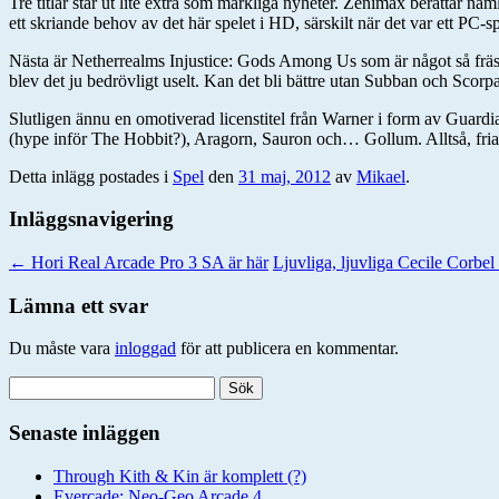
Tre titlar står ut lite extra som märkliga nyheter. Zenimax berättar n
ett skriande behov av det här spelet i HD, särskilt när det var ett PC-s
Nästa är Netherrealms Injustice: Gods Among Us som är något så fräsc
blev det ju bedrövligt uselt. Kan det bli bättre utan Subban och Scorp
Slutligen ännu en omotiverad licenstitel från Warner i form av Guardi
(hype inför The Hobbit?), Aragorn, Sauron och… Gollum. Alltså, fria t
Detta inlägg postades i
Spel
den
31 maj, 2012
av
Mikael
.
Inläggsnavigering
←
Hori Real Arcade Pro 3 SA är här
Ljuvliga, ljuvliga Cecile Corbel
Lämna ett svar
Du måste vara
inloggad
för att publicera en kommentar.
Sök
efter:
Senaste inläggen
Through Kith & Kin är komplett (?)
Evercade: Neo-Geo Arcade 4