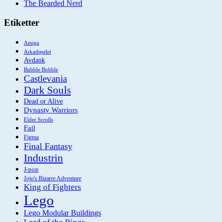
The Bearded Nerd
Etiketter
Amiga
Arkadspelet
Avdank
Bubble Bobble
Castlevania
Dark Souls
Dead or Alive
Dynasty Warriors
Elder Scrolls
Fail
Figma
Final Fantasy
Industrin
J-pop
Jojo's Bizarre Adventure
King of Fighters
Lego
Lego Modular Buildings