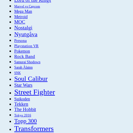
Lord of the Rings
Marvel vs Capcom
Mega Man
Metroid
MOC
Nostalgi
Nyutgåva
Persona
Playstation VR
Pokemon
Rock Band
Samurai Shodown
Sarah Àlainn
SNK
Soul Calibur
Star Wars
Street Fighter
Suikoden
Tekken
The Hobbit
Tokyo 2016
Topp 300
Transformers