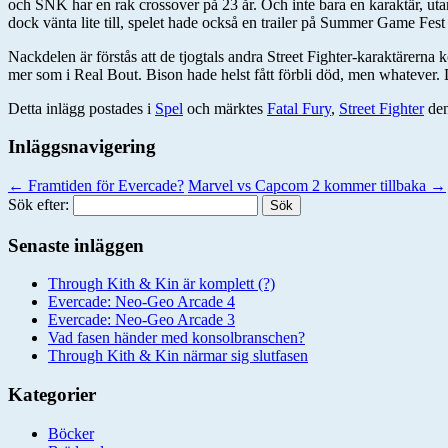
och SNK har en rak crossover på 23 år. Och inte bara en karaktär, utan
dock vänta lite till, spelet hade också en trailer på Summer Game Fes
Nackdelen är förstås att de tjogtals andra Street Fighter-karaktärerna 
mer som i Real Bout. Bison hade helst fått förbli död, men whatever.
Detta inlägg postades i
Spel
och märktes
Fatal Fury
,
Street Fighter
de
Inläggsnavigering
←
Framtiden för Evercade?
Marvel vs Capcom 2 kommer tillbaka
→
Sök efter:
Senaste inläggen
Through Kith & Kin är komplett (?)
Evercade: Neo-Geo Arcade 4
Evercade: Neo-Geo Arcade 3
Vad fasen händer med konsolbranschen?
Through Kith & Kin närmar sig slutfasen
Kategorier
Böcker