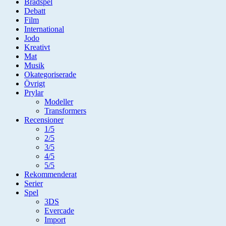
Brädspel
Debatt
Film
International
Jodo
Kreativt
Mat
Musik
Okategoriserade
Övrigt
Prylar
Modeller
Transformers
Recensioner
1/5
2/5
3/5
4/5
5/5
Rekommenderat
Serier
Spel
3DS
Evercade
Import