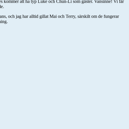
olves kommer att ha typ Luke och Chun-Li som gäster. Vansinne! Vi får
le.
ns, och jag har alltid gillat Mai och Terry, särskilt om de fungerar
ning.