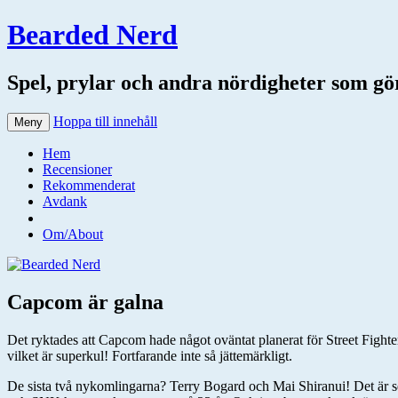
Bearded Nerd
Spel, prylar och andra nördigheter som gör 
Hoppa till innehåll
Meny
Hem
Recensioner
Rekommenderat
Avdank
Om/About
Capcom är galna
Det ryktades att Capcom hade något oväntat planerat för Street Fighter
vilket är superkul! Fortfarande inte så jättemärkligt.
De sista två nykomlingarna? Terry Bogard och Mai Shiranui! Det är se