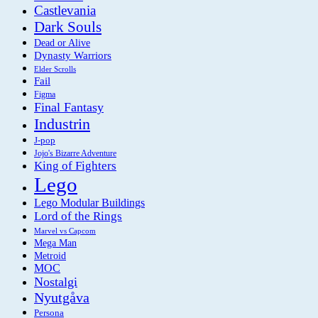
Castlevania
Dark Souls
Dead or Alive
Dynasty Warriors
Elder Scrolls
Fail
Figma
Final Fantasy
Industrin
J-pop
Jojo's Bizarre Adventure
King of Fighters
Lego
Lego Modular Buildings
Lord of the Rings
Marvel vs Capcom
Mega Man
Metroid
MOC
Nostalgi
Nyutgåva
Persona