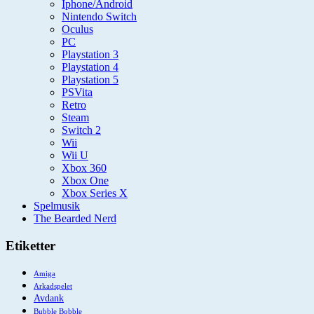
Iphone/Android
Nintendo Switch
Oculus
PC
Playstation 3
Playstation 4
Playstation 5
PSVita
Retro
Steam
Switch 2
Wii
Wii U
Xbox 360
Xbox One
Xbox Series X
Spelmusik
The Bearded Nerd
Etiketter
Amiga
Arkadspelet
Avdank
Bubble Bobble