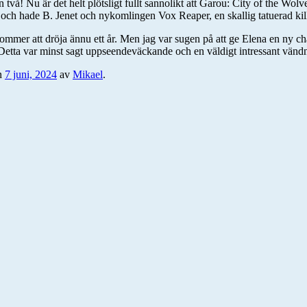
 två! Nu är det helt plötsligt fullt sannolikt att Garou: City of the W
t och hade B. Jenet och nykomlingen Vox Reaper, en skallig tatuerad kil
kommer att dröja ännu ett år. Men jag var sugen på att ge Elena en ny cha
 Detta var minst sagt uppseendeväckande och en väldigt intressant vänd
n
7 juni, 2024
av
Mikael
.