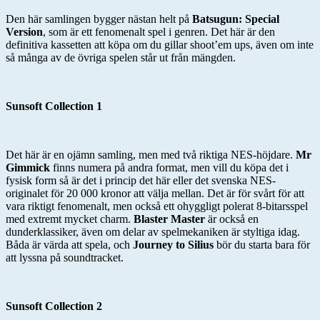
Den här samlingen bygger nästan helt på
Batsugun: Special
Version
, som är ett fenomenalt spel i genren. Det här är den
definitiva kassetten att köpa om du gillar shoot’em ups, även om inte
så många av de övriga spelen står ut från mängden.
Sunsoft Collection 1
Det här är en ojämn samling, men med två riktiga NES-höjdare.
Mr
Gimmick
finns numera på andra format, men vill du köpa det i
fysisk form så är det i princip det här eller det svenska NES-
originalet för 20 000 kronor att välja mellan. Det är för svårt för att
vara riktigt fenomenalt, men också ett ohyggligt polerat 8-bitarsspel
med extremt mycket charm.
Blaster Master
är också en
dunderklassiker, även om delar av spelmekaniken är styltiga idag.
Båda är värda att spela, och
Journey to Silius
bör du starta bara för
att lyssna på soundtracket.
Sunsoft Collection 2