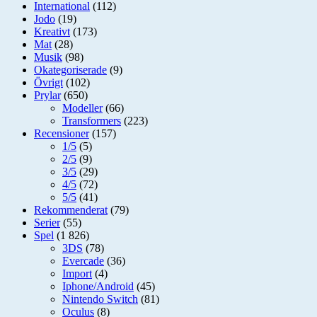
International
(112)
Jodo
(19)
Kreativt
(173)
Mat
(28)
Musik
(98)
Okategoriserade
(9)
Övrigt
(102)
Prylar
(650)
Modeller
(66)
Transformers
(223)
Recensioner
(157)
1/5
(5)
2/5
(9)
3/5
(29)
4/5
(72)
5/5
(41)
Rekommenderat
(79)
Serier
(55)
Spel
(1 826)
3DS
(78)
Evercade
(36)
Import
(4)
Iphone/Android
(45)
Nintendo Switch
(81)
Oculus
(8)