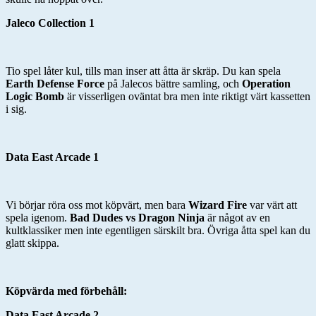
Jaleco Collection 1
Tio spel låter kul, tills man inser att åtta är skräp. Du kan spela
Earth Defense Force
på Jalecos bättre samling, och
Operation
Logic Bomb
är visserligen oväntat bra men inte riktigt värt kassetten
i sig.
Data East Arcade 1
Vi börjar röra oss mot köpvärt, men bara
Wizard Fire
var värt att
spela igenom.
Bad Dudes vs Dragon Ninja
är något av en
kultklassiker men inte egentligen särskilt bra. Övriga åtta spel kan du
glatt skippa.
Köpvärda med förbehåll:
Data East Arcade 2