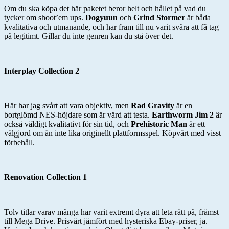
Om du ska köpa det här paketet beror helt och hållet på vad du
tycker om shoot’em ups.
Dogyuun
och
Grind Stormer
är båda
kvalitativa och utmanande, och har fram till nu varit svåra att få tag
på legitimt. Gillar du inte genren kan du stå över det.
Interplay Collection 2
Här har jag svårt att vara objektiv, men
Rad Gravity
är en
bortglömd NES-höjdare som är värd att testa.
Earthworm Jim 2
är
också väldigt kvalitativt för sin tid, och
Prehistoric Man
är ett
välgjord om än inte lika originellt plattformsspel. Köpvärt med visst
förbehåll.
Renovation Collection 1
Tolv titlar varav många har varit extremt dyra att leta rätt på, främst
till Mega Drive. Prisvärt jämfört med hysteriska Ebay-priser, ja.