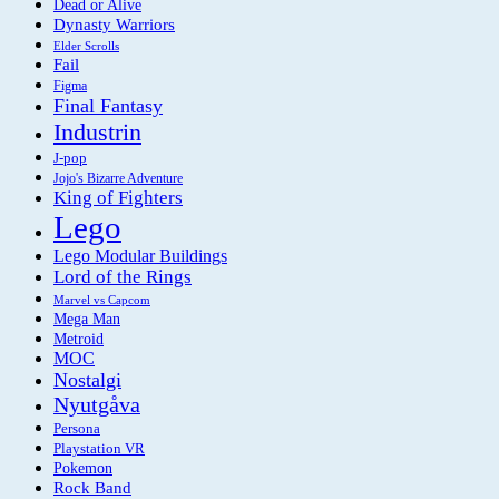
Dead or Alive
Dynasty Warriors
Elder Scrolls
Fail
Figma
Final Fantasy
Industrin
J-pop
Jojo's Bizarre Adventure
King of Fighters
Lego
Lego Modular Buildings
Lord of the Rings
Marvel vs Capcom
Mega Man
Metroid
MOC
Nostalgi
Nyutgåva
Persona
Playstation VR
Pokemon
Rock Band