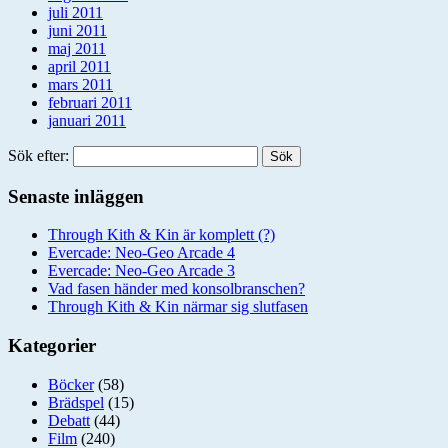
juli 2011
juni 2011
maj 2011
april 2011
mars 2011
februari 2011
januari 2011
Sök efter:
Senaste inläggen
Through Kith & Kin är komplett (?)
Evercade: Neo-Geo Arcade 4
Evercade: Neo-Geo Arcade 3
Vad fasen händer med konsolbranschen?
Through Kith & Kin närmar sig slutfasen
Kategorier
Böcker
(58)
Brädspel
(15)
Debatt
(44)
Film
(240)