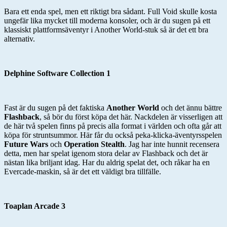
Bara ett enda spel, men ett riktigt bra sådant. Full Void skulle kosta
ungefär lika mycket till moderna konsoler, och är du sugen på ett
klassiskt plattformsäventyr i Another World-stuk så är det ett bra
alternativ.
Delphine Software Collection 1
Fast är du sugen på det faktiska
Another World
och det ännu bättre
Flashback
, så bör du först köpa det här. Nackdelen är visserligen att
de här två spelen finns på precis alla format i världen och ofta går att
köpa för struntsummor. Här får du också peka-klicka-äventyrsspelen
Future Wars
och
Operation Stealth
. Jag har inte hunnit recensera
detta, men har spelat igenom stora delar av Flashback och det är
nästan lika briljant idag. Har du aldrig spelat det, och råkar ha en
Evercade-maskin, så är det ett väldigt bra tillfälle.
Toaplan Arcade 3