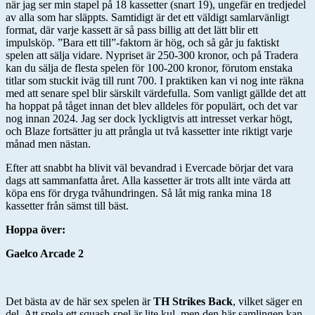
när jag ser min stapel på 18 kassetter (snart 19), ungefär en tredjedel
av alla som har släppts. Samtidigt är det ett väldigt samlarvänligt
format, där varje kassett är så pass billig att det lätt blir ett
impulsköp. ”Bara ett till”-faktorn är hög, och så går ju faktiskt
spelen att sälja vidare. Nypriset är 250-300 kronor, och på Tradera
kan du sälja de flesta spelen för 100-200 kronor, förutom enstaka
titlar som stuckit iväg till runt 700. I praktiken kan vi nog inte räkna
med att senare spel blir särskilt värdefulla. Som vanligt gällde det att
ha hoppat på tåget innan det blev alldeles för populärt, och det var
nog innan 2024. Jag ser dock lyckligtvis att intresset verkar högt,
och Blaze fortsätter ju att prångla ut två kassetter inte riktigt varje
månad men nästan.
Efter att snabbt ha blivit väl bevandrad i Evercade börjar det vara
dags att sammanfatta året. Alla kassetter är trots allt inte värda att
köpa ens för dryga tvåhundringen. Så låt mig ranka mina 18
kassetter från sämst till bäst.
Hoppa över:
Gaelco Arcade 2
Det bästa av de här sex spelen är
TH Strikes Back
, vilket säger en
del. Att spela ett squash-spel är lite kul, men den här samlingen kan