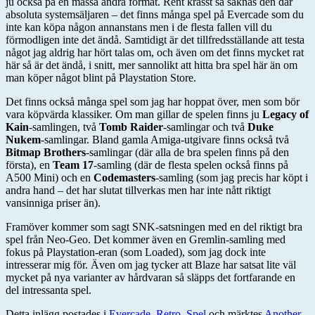
ju också på en massa andra format. Rent krasst så saknas den där
absoluta systemsäljaren – det finns många spel på Evercade som du
inte kan köpa någon annanstans men i de flesta fallen vill du
förmodligen inte det ändå. Samtidigt är det tillfredsställande att testa
något jag aldrig har hört talas om, och även om det finns mycket rat
här så är det ändå, i snitt, mer sannolikt att hitta bra spel här än om
man köper något blint på Playstation Store.
Det finns också många spel som jag har hoppat över, men som bör
vara köpvärda klassiker. Om man gillar de spelen finns ju
Legacy of
Kain
-samlingen, två
Tomb Raider
-samlingar och två
Duke
Nukem
-samlingar. Bland gamla Amiga-utgivare finns också två
Bitmap Brothers
-samlingar (där alla de bra spelen finns på den
första), en
Team 17
-samling (där de flesta spelen också finns på
A500 Mini) och en
Codemasters
-samling (som jag precis har köpt i
andra hand – det har slutat tillverkas men har inte nått riktigt
vansinniga priser än).
Framöver kommer som sagt SNK-satsningen med en del riktigt bra
spel från Neo-Geo. Det kommer även en Gremlin-samling med
fokus på Playstation-eran (som Loaded), som jag dock inte
intresserar mig för. Även om jag tycker att Blaze har satsat lite väl
mycket på nya varianter av hårdvaran så släpps det fortfarande en
del intressanta spel.
Detta inlägg postades i
Evercade
,
Retro
,
Spel
och märktes
Another