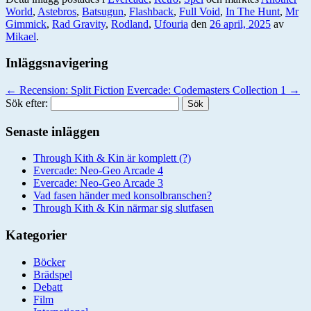
World
,
Astebros
,
Batsugun
,
Flashback
,
Full Void
,
In The Hunt
,
Mr
Gimmick
,
Rad Gravity
,
Rodland
,
Ufouria
den
26 april, 2025
av
Mikael
.
Inläggsnavigering
←
Recension: Split Fiction
Evercade: Codemasters Collection 1
→
Sök efter:
Senaste inläggen
Through Kith & Kin är komplett (?)
Evercade: Neo-Geo Arcade 4
Evercade: Neo-Geo Arcade 3
Vad fasen händer med konsolbranschen?
Through Kith & Kin närmar sig slutfasen
Kategorier
Böcker
Brädspel
Debatt
Film