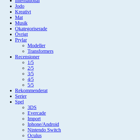
International
Jodo
Kreativt
Mat
Musik
Okategoriserade
Övrigt
Prylar
Modeller
Transformers
Recensioner
1/5
2/5
3/5
4/5
5/5
Rekommenderat
Serier
Spel
3DS
Evercade
Import
Iphone/Android
Nintendo Switch
Oculus