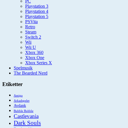
PC
Playstation 3
Playstation 4
Playstation 5
PSVita
Retro
Steam
Switch 2
Wii
Wii U
Xbox 360
Xbox One
Xbox Series X
Spelmusik
The Bearded Nerd
Etiketter
Amiga
Arkadspelet
Avdank
Bubble Bobble
Castlevania
Dark Souls