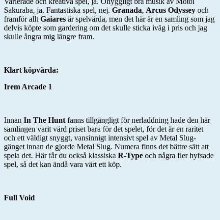
Varierade och kreativa spel, ja. Ohyggligt bra musik av Motoi
Sakuraba, ja. Fantastiska spel, nej.
Granada
,
Arcus Odyssey
och
framför allt
Gaiares
är spelvärda, men det här är en samling som jag
delvis köpte som gardering om det skulle sticka iväg i pris och jag
skulle ångra mig längre fram.
Klart köpvärda:
Irem Arcade 1
Innan
In The Hunt
fanns tillgängligt för nerladdning hade den här
samlingen varit värd priset bara för det spelet, för det är en raritet
och ett väldigt snyggt, vansinnigt intensivt spel av Metal Slug-
gänget innan de gjorde Metal Slug. Numera finns det bättre sätt att
spela det. Här får du också klassiska
R-Type
och några fler hyfsade
spel, så det kan ändå vara värt ett köp.
Full Void