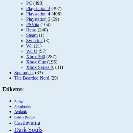
PC
(498)
Playstation 3
(397)
Playstation 4
(406)
Playstation 5
(59)
PSVita
(104)
Retro
(340)
Steam
(1)
Switch 2
(3)
Wii
(21)
Wii U
(57)
Xbox 360
(287)
Xbox One
(195)
Xbox Series X
(31)
Spelmusik
(33)
The Bearded Nerd
(29)
Etiketter
Amiga
Arkadspelet
Avdank
Bubble Bobble
Castlevania
Dark Souls