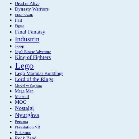
Dead or Alive
Dynasty Warriors
Elder Scrolls
Fail
Figma
Final Fantasy
Industrin
J-pop
Jojo's Bizarre Adventure
King of Fighters
Lego
Lego Modular Buildings
Lord of the Rings
Marvel vs Capcom
Mega Man
Metroid
MOC
Nostalgi
Nyutgåva
Persona
Playstation VR
Pokemon
Rock Band