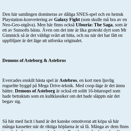
Den här samlingen domineras av dåliga SNES-spel och en hemsk
Playstation-konvertering av
Galaxy Fight
(som skulle må bra av en
Neo-Geo-utgåva). Men här finns också
Ufouria: The Saga
, som är
ett av Sunsofts bästa. Även om det inte är lika groteskt dyrt som Mr
Gimmick så är det väldigt svårt att hitta, och nu när det har fått en
uppföljare är det läge att utforska originalet.
Demons of Asteborg & Astebros
Evercades enskilt bästa spel är
Astebros
, en kort men ljuvlig
roguelite byggd på Mega Drive-teknik. Med coop-läge är det ännu
bättre.
Demons of Asteborg
är också ett solitt 16-bitarsspel som
hade betraktats som en kultklassiker om det hade släppts när det
begav sig.
Så här med facit i hand är det kanske omotiverat att köpa så här
många kassetter när de riktiga höjdarna är så få. Många av dem finns