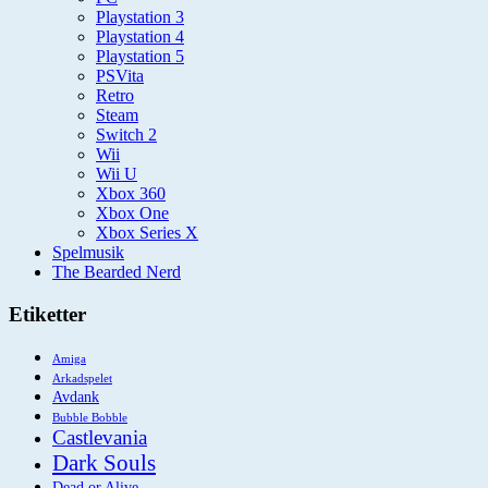
Playstation 3
Playstation 4
Playstation 5
PSVita
Retro
Steam
Switch 2
Wii
Wii U
Xbox 360
Xbox One
Xbox Series X
Spelmusik
The Bearded Nerd
Etiketter
Amiga
Arkadspelet
Avdank
Bubble Bobble
Castlevania
Dark Souls
Dead or Alive