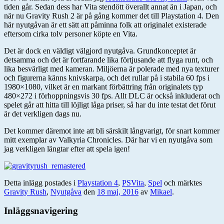
tiden går. Sedan dess har Vita stendött överallt annat än i Japan, och
när nu Gravity Rush 2 är på gång kommer det till Playstation 4. Den
här nyutgåvan är ett sätt att påminna folk att originalet existerade
eftersom cirka tolv personer köpte en Vita.
Det är dock en väldigt välgjord nyutgåva. Grundkonceptet är
detsamma och det är fortfarande lika förtjusande att flyga runt, och
lika besvärligt med kameran. Miljöerna är polerade med nya texturer
och figurerna känns knivskarpa, och det rullar på i stabila 60 fps i
1980×1080, vilket är en markant förbättring från originalets typ
480×272 i förhoppningsvis 30 fps. Allt DLC är också inkluderat och
spelet går att hitta till löjligt låga priser, så har du inte testat det förut
är det verkligen dags nu.
Det kommer däremot inte att bli särskilt långvarigt, för snart kommer
mitt exemplar av Valkyria Chronicles. Där har vi en nyutgåva som
jag verkligen längtar efter att spela igen!
Detta inlägg postades i
Playstation 4
,
PSVita
,
Spel
och märktes
Gravity Rush
,
Nyutgåva
den
18 maj, 2016
av
Mikael
.
Inläggsnavigering