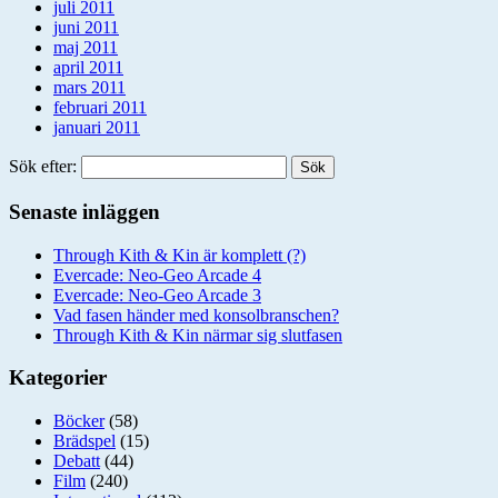
juli 2011
juni 2011
maj 2011
april 2011
mars 2011
februari 2011
januari 2011
Sök efter:
Senaste inläggen
Through Kith & Kin är komplett (?)
Evercade: Neo-Geo Arcade 4
Evercade: Neo-Geo Arcade 3
Vad fasen händer med konsolbranschen?
Through Kith & Kin närmar sig slutfasen
Kategorier
Böcker
(58)
Brädspel
(15)
Debatt
(44)
Film
(240)