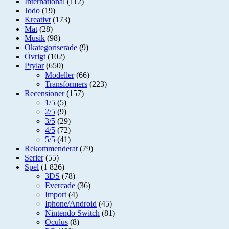
International
(112)
Jodo
(19)
Kreativt
(173)
Mat
(28)
Musik
(98)
Okategoriserade
(9)
Övrigt
(102)
Prylar
(650)
Modeller
(66)
Transformers
(223)
Recensioner
(157)
1/5
(5)
2/5
(9)
3/5
(29)
4/5
(72)
5/5
(41)
Rekommenderat
(79)
Serier
(55)
Spel
(1 826)
3DS
(78)
Evercade
(36)
Import
(4)
Iphone/Android
(45)
Nintendo Switch
(81)
Oculus
(8)