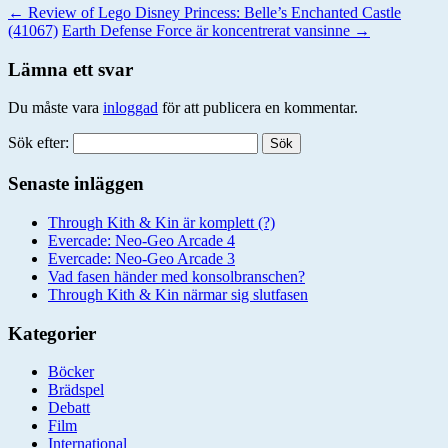
←
Review of Lego Disney Princess: Belle’s Enchanted Castle
(41067)
Earth Defense Force är koncentrerat vansinne
→
Lämna ett svar
Du måste vara
inloggad
för att publicera en kommentar.
Sök efter:
Senaste inläggen
Through Kith & Kin är komplett (?)
Evercade: Neo-Geo Arcade 4
Evercade: Neo-Geo Arcade 3
Vad fasen händer med konsolbranschen?
Through Kith & Kin närmar sig slutfasen
Kategorier
Böcker
Brädspel
Debatt
Film
International