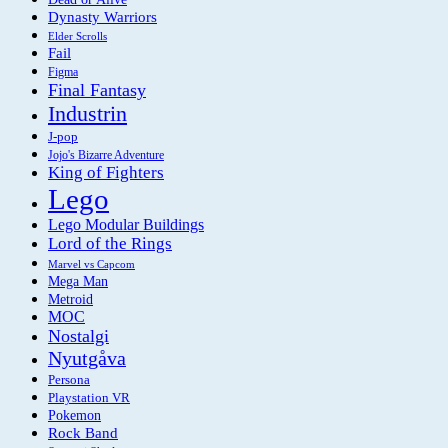
Dynasty Warriors
Elder Scrolls
Fail
Figma
Final Fantasy
Industrin
J-pop
Jojo's Bizarre Adventure
King of Fighters
Lego
Lego Modular Buildings
Lord of the Rings
Marvel vs Capcom
Mega Man
Metroid
MOC
Nostalgi
Nyutgåva
Persona
Playstation VR
Pokemon
Rock Band