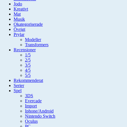
Jodo
Kreativt
Mat
Musik
Okategoriserade
Övrigt
Prylar
Modeller
Transformers
Recensioner
1/5
2/5
3/5
4/5
5/5
Rekommenderat
Serier
Spel
3DS
Evercade
Import
Iphone/Android
Nintendo Switch
Oculus
PC