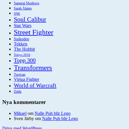
Samurai Shodown
Sarah Àlainn
SNK
Soul Calibur
Star Wars
Street Fighter
Suikoden
Tekken
The Hobbit
Tokyo 2016
Topp 300
Transformers
Turrican
Virtua Fighter
World of Warcraft
Zelda
Nya kommentarer
Mikael
om
Nalle Puh blir Lego
Sven Järby
om
Nalle Puh blir Lego
Drivs med WordPress