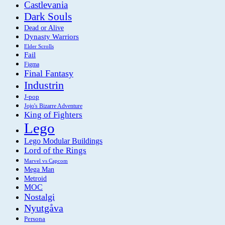
Castlevania
Dark Souls
Dead or Alive
Dynasty Warriors
Elder Scrolls
Fail
Figma
Final Fantasy
Industrin
J-pop
Jojo's Bizarre Adventure
King of Fighters
Lego
Lego Modular Buildings
Lord of the Rings
Marvel vs Capcom
Mega Man
Metroid
MOC
Nostalgi
Nyutgåva
Persona