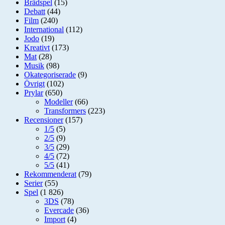
Brädspel
(15)
Debatt
(44)
Film
(240)
International
(112)
Jodo
(19)
Kreativt
(173)
Mat
(28)
Musik
(98)
Okategoriserade
(9)
Övrigt
(102)
Prylar
(650)
Modeller
(66)
Transformers
(223)
Recensioner
(157)
1/5
(5)
2/5
(9)
3/5
(29)
4/5
(72)
5/5
(41)
Rekommenderat
(79)
Serier
(55)
Spel
(1 826)
3DS
(78)
Evercade
(36)
Import
(4)