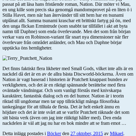
passat på att läsa hans fristående roman, Nation. Där möter vi Mau,
en ung kille som precis ska genomgå mandomsprovet på en liten ö i
Stilla Havet, men när han återvänder till sitt hem har en tsunami
utplånat allt. Samma tsunami kraschar ett brittiskt fartyg på ön, med
den unga flickan Ermintrude (som snabbt tar tillfället i akt att byta
namn till Daphne) som enda överlevande. Men det som från början
verkar vara en Robinson-variant får snart nya dimensioner när fler
överlevare från området anländer, och Mau och Daphne börjar
upptäcka öns hemligheter.
Det finns faktiskt flera likheter med Small Gods, vilket inte alls är en
nackdel då det är en av de allra bästa Discworld-böckerna. Även om
Nation är vagt baserad i historien är Pratchett knappast bunden av
verkligheten, och det är en riktigt spännande berättelse med flera
oväntade vändningar. Och som vanligt förstås med knivskarpa
karaktärer, fantastisk dialog och en del humor. Nation är i teorin
riktad till ungdomar men tar upp tillräckligt många filosofiska
tankegångar för att tilltala de flesta. Det är helt enkelt ännu en
höjdare och det är inte svårt att se varför Pratchett räknade det som
sitt bästa verk (även om jag inte riiiktigt håller med). Den enda
nackdelen är väl att jag nu har en bok mindre att se fram emot …
Detta inlägg postades i
Böcker
den
27 oktober, 2015
av
Mikael
.