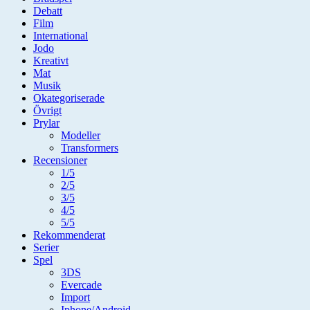
Debatt
Film
International
Jodo
Kreativt
Mat
Musik
Okategoriserade
Övrigt
Prylar
Modeller
Transformers
Recensioner
1/5
2/5
3/5
4/5
5/5
Rekommenderat
Serier
Spel
3DS
Evercade
Import
Iphone/Android