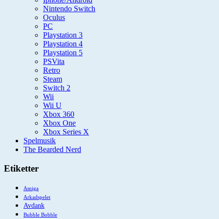
Nintendo Switch
Oculus
PC
Playstation 3
Playstation 4
Playstation 5
PSVita
Retro
Steam
Switch 2
Wii
Wii U
Xbox 360
Xbox One
Xbox Series X
Spelmusik
The Bearded Nerd
Etiketter
Amiga
Arkadspelet
Avdank
Bubble Bobble