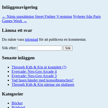
Inläggsnavigering
←
Nästa uppsättning Street Fighter V-testning
Nyheter från Paris
Games Week
→
Lämna ett svar
Du måste vara
inloggad
för att publicera en kommentar.
Sök efter:
Senaste inläggen
Through Kith & Kin är komplett (?)
Evercade: Neo-Geo Arcade 4
Evercade: Neo-Geo Arcade 3
Vad fasen händer med konsolbranschen?
Through Kith & Kin närmar sig slutfasen
Kategorier
Böcker
Brädspel