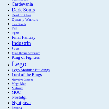
Castlevania
Dark Souls
Dead or Alive
Dynasty Warriors
Elder Scrolls
Fail
Figma
Final Fantasy
Industrin
J-pop
Jojo's Bizarre Adventure
King of Fighters
Lego
Lego Modular Buildings
Lord of the Rings
Marvel vs Capcom
Mega Man
Metroid
MOC
Nostalgi
Nyutgåva
Persona