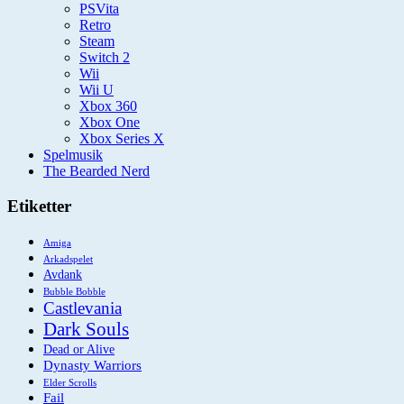
PSVita
Retro
Steam
Switch 2
Wii
Wii U
Xbox 360
Xbox One
Xbox Series X
Spelmusik
The Bearded Nerd
Etiketter
Amiga
Arkadspelet
Avdank
Bubble Bobble
Castlevania
Dark Souls
Dead or Alive
Dynasty Warriors
Elder Scrolls
Fail