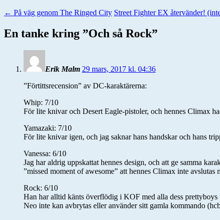
←
På väg genom The Ringed City
Street Fighter EX återvänder! (int
En tanke kring ”
Och så Rock
”
Erik Malm
29 mars, 2017 kl. 04:36
”Förtittsrecension” av DC-karaktärerna:
Whip: 7/10
För lite knivar och Desert Eagle-pistoler, och hennes Climax had
Yamazaki: 7/10
För lite knivar igen, och jag saknar hans handskar och hans tri
Vanessa: 6/10
Jag har aldrig uppskattat hennes design, och att ge samma karak
”missed moment of awesome” att hennes Climax inte avslutas
Rock: 6/10
Han har alltid känts överflödig i KOF med alla dess prettyboys 
Neo inte kan avbrytas eller använder sitt gamla kommando (hc