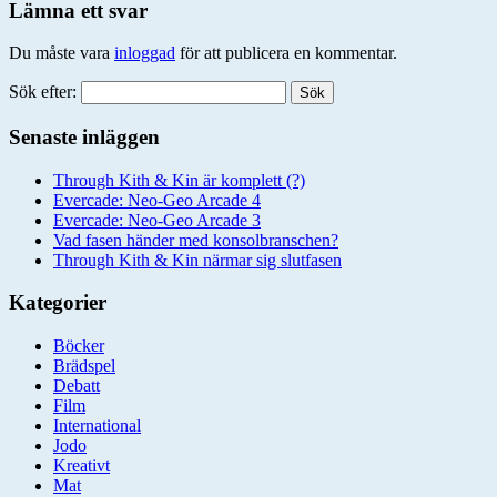
Lämna ett svar
Du måste vara
inloggad
för att publicera en kommentar.
Sök efter:
Senaste inläggen
Through Kith & Kin är komplett (?)
Evercade: Neo-Geo Arcade 4
Evercade: Neo-Geo Arcade 3
Vad fasen händer med konsolbranschen?
Through Kith & Kin närmar sig slutfasen
Kategorier
Böcker
Brädspel
Debatt
Film
International
Jodo
Kreativt
Mat