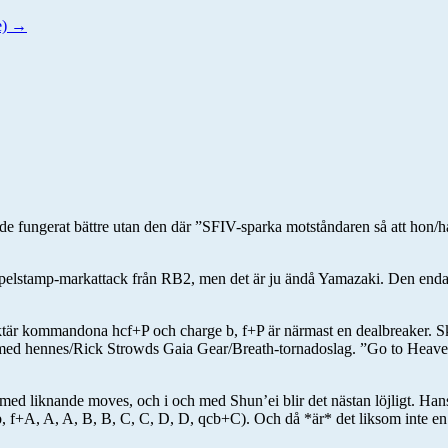
e)
→
e fungerat bättre utan den där ”SFIV-sparka motståndaren så att hon/han
ppelstamp-markattack från RB2, men det är ju ändå Yamazaki. Den enda u
tär kommandona hcf+P och charge b, f+P är närmast en dealbreaker. Skal
 med hennes/Rick Strowds Gaia Gear/Breath-tornadoslag. ”Go to Heave
med liknande moves, och i och med Shun’ei blir det nästan löjligt. Hans
b, f+A, A, A, B, B, C, C, D, D, qcb+C). Och då *är* det liksom inte e