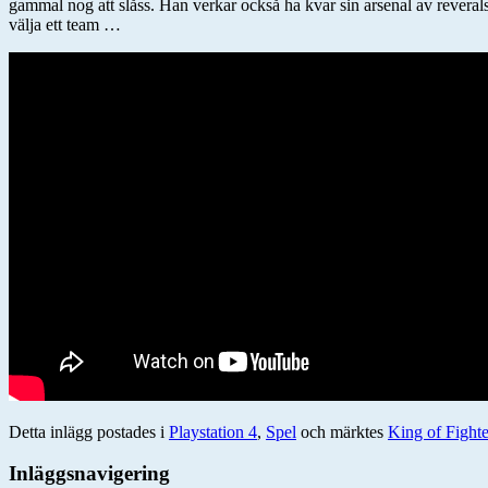
gammal nog att slåss. Han verkar också ha kvar sin arsenal av reveral
välja ett team …
Detta inlägg postades i
Playstation 4
,
Spel
och märktes
King of Fighte
Inläggsnavigering