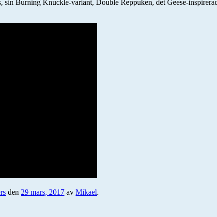
s, sin Burning Knuckle-variant, Double Reppuken, det Geese-inspirerade 
rs
den
29 mars, 2017
av
Mikael
.