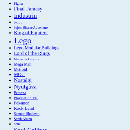
Figma
Final Fantasy
Industrin
J-pop
Jojo's Bizarre Adventure
King of Fighters
Lego
Lego Modular Buildings
Lord of the Rings
Marvel vs Capcom
Mega Man
Metroid
MOC
Nostalgi
Nyutgåva
Persona
Playstation VR
Pokemon
Rock Band
Samurai Shodown
Sarah Àlainn
SNK
Soul Calibur