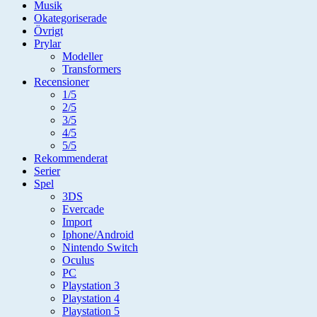
Musik
Okategoriserade
Övrigt
Prylar
Modeller
Transformers
Recensioner
1/5
2/5
3/5
4/5
5/5
Rekommenderat
Serier
Spel
3DS
Evercade
Import
Iphone/Android
Nintendo Switch
Oculus
PC
Playstation 3
Playstation 4
Playstation 5