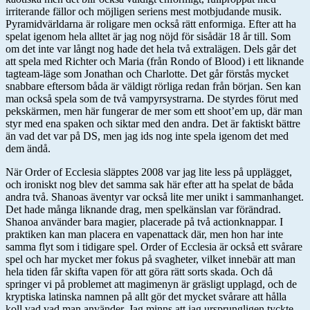
irriterande fällor och möjligen seriens mest motbjudande musik.
Pyramidvärldarna är roligare men också rätt enformiga. Efter att ha
spelat igenom hela alltet är jag nog nöjd för sisådär 18 år till. Som
om det inte var långt nog hade det hela två extralägen. Dels går det
att spela med Richter och Maria (från Rondo of Blood) i ett liknande
tagteam-läge som Jonathan och Charlotte. Det går förstås mycket
snabbare eftersom båda är väldigt rörliga redan från början. Sen kan
man också spela som de två vampyrsystrarna. De styrdes förut med
pekskärmen, men här fungerar de mer som ett shoot’em up, där man
styr med ena spaken och siktar med den andra. Det är faktiskt bättre
än vad det var på DS, men jag ids nog inte spela igenom det med
dem ändå.
När Order of Ecclesia släpptes 2008 var jag lite less på upplägget,
och ironiskt nog blev det samma sak här efter att ha spelat de båda
andra två. Shanoas äventyr var också lite mer unikt i sammanhanget.
Det hade många liknande drag, men spelkänslan var förändrad.
Shanoa använder bara magier, placerade på två actionknappar. I
praktiken kan man placera en vapenattack där, men hon har inte
samma flyt som i tidigare spel. Order of Ecclesia är också ett svårare
spel och har mycket mer fokus på svagheter, vilket innebär att man
hela tiden får skifta vapen för att göra rätt sorts skada. Och då
springer vi på problemet att magimenyn är gräsligt upplagd, och de
kryptiska latinska namnen på allt gör det mycket svårare att hålla
koll vad vad man använder. Jag minns att jag ursprungligen tyckte