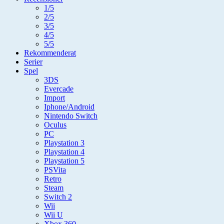
1/5
2/5
3/5
4/5
5/5
Rekommenderat
Serier
Spel
3DS
Evercade
Import
Iphone/Android
Nintendo Switch
Oculus
PC
Playstation 3
Playstation 4
Playstation 5
PSVita
Retro
Steam
Switch 2
Wii
Wii U
Xbox 360