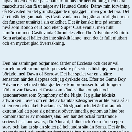
utgåvan och det har på senare år funnits för nerladdning, men bara
masochister kan få ut något av Haunted Castle. Därav min förvåning
då Revisited tar det grundläggande upplägget – men gör det bra. Det
är ett väldigt gammaldags Castlevania med begränsad rörlighet, men
det fungerar utmärkt i sin enkelhet. Det är kanske inte på samma
nivå som Rondo of Blood eller Super Castlevania, men fullt
jämförbart med Castlevania Chronicles eller The Adventure Rebirth.
Som arkadspel håller det inte särskilt länge, men det är fullt njutbart
och en mycket glad överraskning.
Den här samlingen börjar med Order of Ecclesia och det är väl
korrekt ur ett kronologiskt perspektiv på seriens tidslinje, men jag
började med Dawn of Sorrow. Det här spelet var en smärre
sensation när det släpptes och jag dyrkade det. Efter tre Game Boy
Advance-spel med olika grader av kompromisser för att fungera
bärbart var Dawn det första som kändes lika komplett och
genomarbetat som Symphony of the Night. Jag gillar faktiskt
artworken – även om en del av karaktärsdesignerna är lite tama så är
stilen ren och enkel. Kartan är väldesignad och det är fortfarande
extremt kul att göra sig närmast oövervinnerlig genom att hitta bra
kombinationer av monstersjälar. Sen har det också fortfarande
seriens bästa andravarv, där Alucard, Julius och Yoko får en egen
story och kan ta sig an slottet på helt andra sätt än Soma. Det är lite