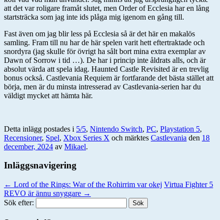
att det var roligare framåt slutet, men Order of Ecclesia har en lång
startsträcka som jag inte ids plåga mig igenom en gång till.
Fast även om jag blir less på Ecclesia så är det här en makalös
samling. Fram till nu har de här spelen varit hett eftertraktade och
snordyra (jag skulle för övrigt ha sålt bort mina extra exemplar av
Dawn of Sorrow i tid …). De har i princip inte åldrats alls, och är
absolut värda att spela idag. Haunted Castle Revisited är en trevlig
bonus också. Castlevania Requiem är fortfarande det bästa stället att
börja, men är du minsta intresserad av Castlevania-serien har du
väldigt mycket att hämta här.
Detta inlägg postades i
5/5
,
Nintendo Switch
,
PC
,
Playstation 5
,
Recensioner
,
Spel
,
Xbox Series X
och märktes
Castlevania
den
18
december, 2024
av
Mikael
.
Inläggsnavigering
←
Lord of the Rings: War of the Rohirrim var okej
Virtua Fighter 5
REVO är ännu snyggare
→
Sök efter: