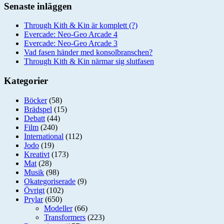
Senaste inläggen
Through Kith & Kin är komplett (?)
Evercade: Neo-Geo Arcade 4
Evercade: Neo-Geo Arcade 3
Vad fasen händer med konsolbranschen?
Through Kith & Kin närmar sig slutfasen
Kategorier
Böcker
(58)
Brädspel
(15)
Debatt
(44)
Film
(240)
International
(112)
Jodo
(19)
Kreativt
(173)
Mat
(28)
Musik
(98)
Okategoriserade
(9)
Övrigt
(102)
Prylar
(650)
Modeller
(66)
Transformers
(223)