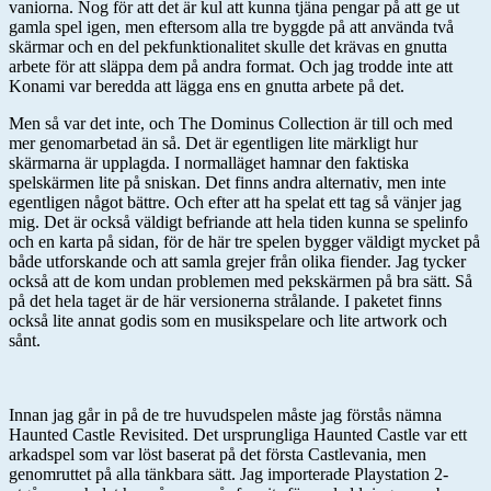
vaniorna. Nog för att det är kul att kunna tjäna pengar på att ge ut
gamla spel igen, men eftersom alla tre byggde på att använda två
skärmar och en del pekfunktionalitet skulle det krävas en gnutta
arbete för att släppa dem på andra format. Och jag trodde inte att
Konami var beredda att lägga ens en gnutta arbete på det.
Men så var det inte, och The Dominus Collection är till och med
mer genomarbetad än så. Det är egentligen lite märkligt hur
skärmarna är upplagda. I normalläget hamnar den faktiska
spelskärmen lite på sniskan. Det finns andra alternativ, men inte
egentligen något bättre. Och efter att ha spelat ett tag så vänjer jag
mig. Det är också väldigt befriande att hela tiden kunna se spelinfo
och en karta på sidan, för de här tre spelen bygger väldigt mycket på
både utforskande och att samla grejer från olika fiender. Jag tycker
också att de kom undan problemen med pekskärmen på bra sätt. Så
på det hela taget är de här versionerna strålande. I paketet finns
också lite annat godis som en musikspelare och lite artwork och
sånt.
Innan jag går in på de tre huvudspelen måste jag förstås nämna
Haunted Castle Revisited. Det ursprungliga Haunted Castle var ett
arkadspel som var löst baserat på det första Castlevania, men
genomruttet på alla tänkbara sätt. Jag importerade Playstation 2-