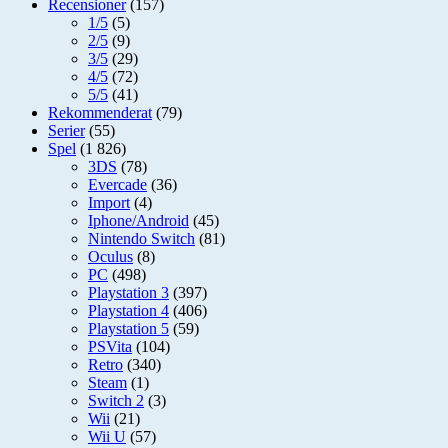
Recensioner
(157)
1/5
(5)
2/5
(9)
3/5
(29)
4/5
(72)
5/5
(41)
Rekommenderat
(79)
Serier
(55)
Spel
(1 826)
3DS
(78)
Evercade
(36)
Import
(4)
Iphone/Android
(45)
Nintendo Switch
(81)
Oculus
(8)
PC
(498)
Playstation 3
(397)
Playstation 4
(406)
Playstation 5
(59)
PSVita
(104)
Retro
(340)
Steam
(1)
Switch 2
(3)
Wii
(21)
Wii U
(57)