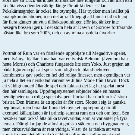
störande att Luck-attributet fortfarande inte fungerar och att man kan
få nöta vissa fiender väldigt länge för att få deras själar.
Pekskärmsgrejen är också lite otymplig. Här trycker man istället på
knappkombinationer, men det är rätt knepigt att hinna i tid och jag
får flera gånger utnyttja tillbakaspolningen (för jag tänker inte
besegra bossen igen). I det stora hela är Dawn of Sorrow fortfarande
nästan lika bra som 2005, och en av mina absoluta favoriter.
Portrait of Ruin var en fristående uppföljare till Megadrive-spelet,
med två nya hjältar. Jonathan var en typisk Belmont (även om han
hette Morris) och Charlotte fungerade lite som Yoko. Just grejen att
båda figurerna går att spela samtidigt och ibland behöver
kombineras gav spelet en hel del roliga finesser, men egentligen var
ju hela alltet en nerskalad variant av Julius Mode från Dawn. Dock
ett väldigt underhållande spel och faktiskt det jag har spelat mest i
den här samlingen. Uppdragssystemet erbjuder både en massa
hemligheter och roliga specialvapen. Portrait har dock också stora
brister. Den främsta är att spelet är för stort. Slottet i sig är ganska
begränsat, men bara där finns det mycket upprepning där till
exempel källarplanen är i princip samma rum om och om igen. Sen
besöker man också åtta olika tavelvärldar, som är varianter på fyra
teman. Där gillar jag de allmänt gotiska städerna och byggnaderna,
men cirkusvärldarna är rent vidriga. Visst, de är tänkta att vara
kaotiska men det blir också väldigt enformigt, fullproppat med