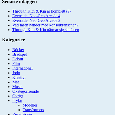
Senaste inläggen
Through Kith & Kin är komplett (?)
Evercade: Neo-Geo Arcade 4
Evercade: Neo-Geo Arcade 3
Vad fasen händer med konsolbranschen?
Through Kith & Kin närmar sig slutfasen
Kategorier
Böcker
Brädspel
Debatt
Film
International
Jodo
Kreativt
Mat
Musik
Okategoriserade
Övrigt
Prylar
Modeller
Transformers
Recensioner