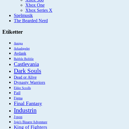
Xbox One
Xbox Series X
Spelmusik
The Bearded Nerd
Etiketter
Amiga
Arkadspelet
Avdank
Bubble Bobble
Castlevania
Dark Souls
Dead or Alive
Dynasty Warriors
Elder Scrolls
Fail
Figma
Final Fantasy
Industrin
J-pop
Jojo's Bizarre Adventure
King of Fighters