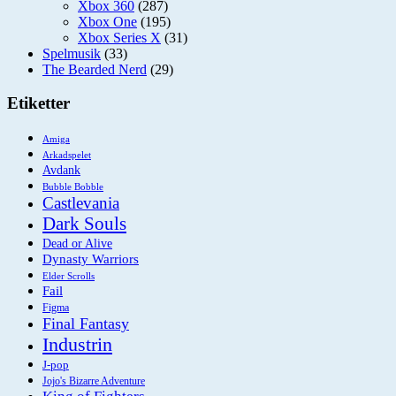
Xbox 360
(287)
Xbox One
(195)
Xbox Series X
(31)
Spelmusik
(33)
The Bearded Nerd
(29)
Etiketter
Amiga
Arkadspelet
Avdank
Bubble Bobble
Castlevania
Dark Souls
Dead or Alive
Dynasty Warriors
Elder Scrolls
Fail
Figma
Final Fantasy
Industrin
J-pop
Jojo's Bizarre Adventure