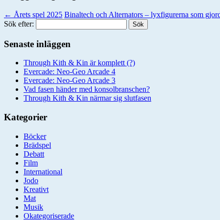
←
Årets spel 2025
Binaltech och Alternators – lyxfigurerna som gjord
Sök efter:
Senaste inläggen
Through Kith & Kin är komplett (?)
Evercade: Neo-Geo Arcade 4
Evercade: Neo-Geo Arcade 3
Vad fasen händer med konsolbranschen?
Through Kith & Kin närmar sig slutfasen
Kategorier
Böcker
Brädspel
Debatt
Film
International
Jodo
Kreativt
Mat
Musik
Okategoriserade