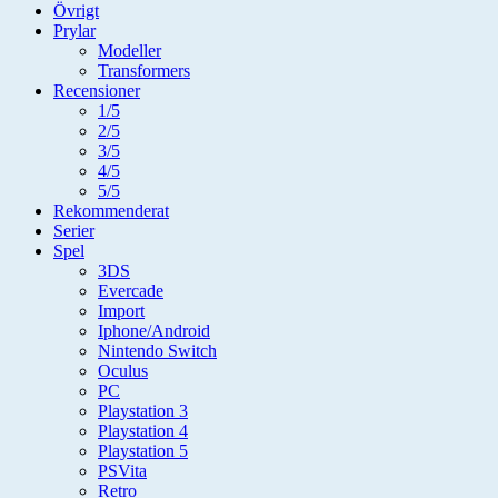
Övrigt
Prylar
Modeller
Transformers
Recensioner
1/5
2/5
3/5
4/5
5/5
Rekommenderat
Serier
Spel
3DS
Evercade
Import
Iphone/Android
Nintendo Switch
Oculus
PC
Playstation 3
Playstation 4
Playstation 5
PSVita
Retro