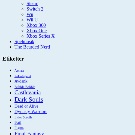
Steam
Switch 2
Wii
Wii U
Xbox 360
Xbox One
Xbox Series X
Spelmusik
The Bearded Nerd
Etiketter
Amiga
Arkadspelet
Avdank
Bubble Bobble
Castlevania
Dark Souls
Dead or Alive
Dynasty Warriors
Elder Scrolls
Fail
Figma
Final Fantasy