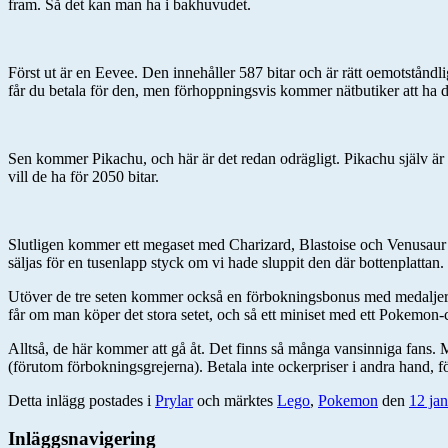
fram. Så det kan man ha i bakhuvudet.
Först ut är en Eevee. Den innehåller 587 bitar och är rätt oemotståndl
får du betala för den, men förhoppningsvis kommer nätbutiker att ha de
Sen kommer Pikachu, och här är det redan odrägligt. Pikachu själv är i
vill de ha för 2050 bitar.
Slutligen kommer ett megaset med Charizard, Blastoise och Venusaur s
säljas för en tusenlapp styck om vi hade sluppit den där bottenplattan.
Utöver de tre seten kommer också en förbokningsbonus med medaljer so
får om man köper det stora setet, och så ett miniset med ett Pokemon
Alltså, de här kommer att gå åt. Det finns så många vansinniga fans. Me
(förutom förbokningsgrejerna). Betala inte ockerpriser i andra hand, för 
Detta inlägg postades i
Prylar
och märktes
Lego
,
Pokemon
den
12 jan
Inläggsnavigering