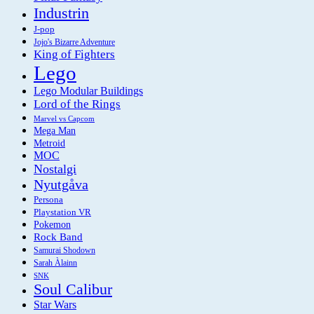
Industrin
J-pop
Jojo's Bizarre Adventure
King of Fighters
Lego
Lego Modular Buildings
Lord of the Rings
Marvel vs Capcom
Mega Man
Metroid
MOC
Nostalgi
Nyutgåva
Persona
Playstation VR
Pokemon
Rock Band
Samurai Shodown
Sarah Àlainn
SNK
Soul Calibur
Star Wars