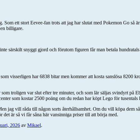
ig. Som ett stort Eevee-fan trots att jag har slutat med Pokemon Go så ä
n billigare.
nte särskilt snyggt gjord och förutom figuren får man betala hundratals 
om visserligen har 6838 bitar men kommer att kosta sanslösa 8200 kronor
m troligen var slut efter tre minuter, och som lär säljas svindyrt på
-center som kostar 2500 poäng om du redan har köpt Lego för tusentals 
n jag vill råda till någon sorts återhållsamhet. Om du vill köpa dem så k
det är så vi får såna här vansinniga priser till att börja med.
uari, 2026
av
Mikael
.